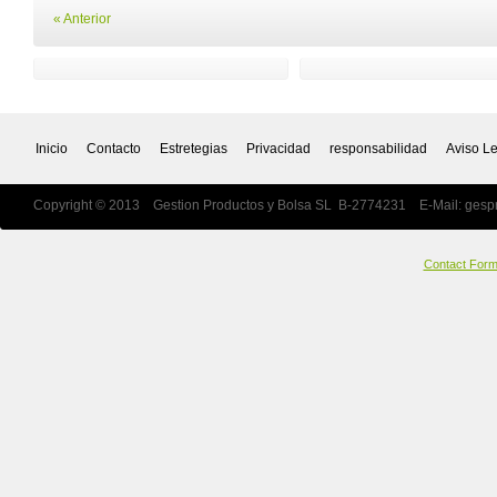
« Anterior
Inicio
Contacto
Estretegias
Privacidad
responsabilidad
Aviso L
Copyright © 2013 Gestion Productos y Bolsa SL B-2774231 E-Mail:
gesp
Contact For