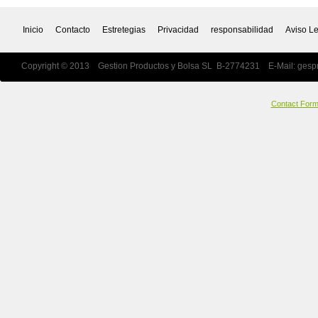
Inicio
Contacto
Estretegias
Privacidad
responsabilidad
Aviso L
Copyright © 2013 Gestion Productos y Bolsa SL B-2774231 E-Mail:
gesp
Contact For