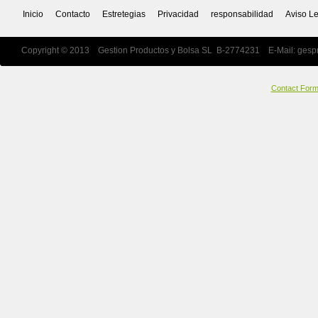
Inicio
Contacto
Estretegias
Privacidad
responsabilidad
Aviso L
Copyright © 2013 Gestion Productos y Bolsa SL B-2774231 E-Mail:
gesp
Contact For