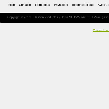
Inicio
Contacto
Estretegias
Privacidad
responsabilidad
Aviso L
Copyright © 2013 Gestion Productos y Bolsa SL B-2774231 E-Mail:
gesp
Contact For