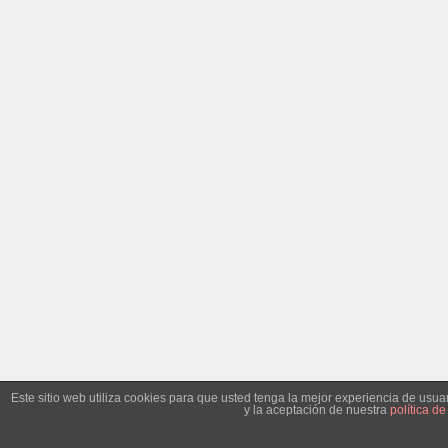
Este sitio web utiliza cookies para que usted tenga la mejor experiencia de us
y la aceptación de nuestra
política de