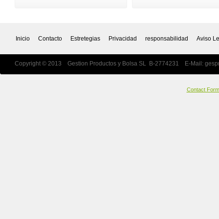
Inicio
Contacto
Estretegias
Privacidad
responsabilidad
Aviso L
Copyright © 2013 Gestion Productos y Bolsa SL B-2774231 E-Mail:
gesp
Contact For