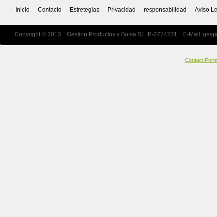
Inicio
Contacto
Estretegias
Privacidad
responsabilidad
Aviso L
Copyright © 2013 Gestion Productos y Bolsa SL B-2774231 E-Mail:
gesp
Contact For