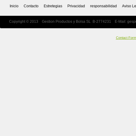
Inicio
Contacto
Estretegias
Privacidad
responsabilidad
Aviso L
Copyright © 2013 Gestion Productos y Bolsa SL B-2774231 E-Mail:
gesp
Contact For