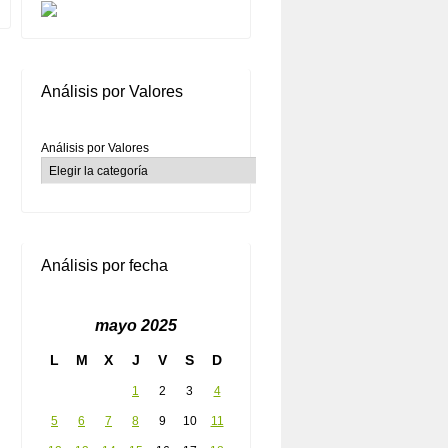
Análisis por Valores
Análisis por Valores
Análisis por fecha
mayo 2025
L
M
X
J
V
S
D
1
2
3
4
5
6
7
8
9
10
11