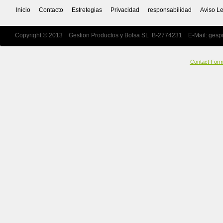
Inicio
Contacto
Estretegias
Privacidad
responsabilidad
Aviso L
Copyright © 2013 Gestion Productos y Bolsa SL B-2774231 E-Mail:
gesp
Contact For