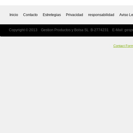
Inicio
Contacto
Estretegias
Privacidad
responsabilidad
Aviso L
Copyright © 2013 Gestion Productos y Bolsa SL B-2774231 E-Mail:
gesp
Contact For