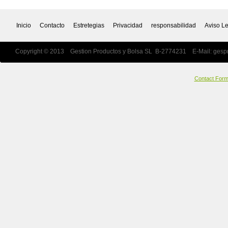
Inicio
Contacto
Estretegias
Privacidad
responsabilidad
Aviso L
Copyright © 2013 Gestion Productos y Bolsa SL B-2774231 E-Mail:
gesp
Contact For