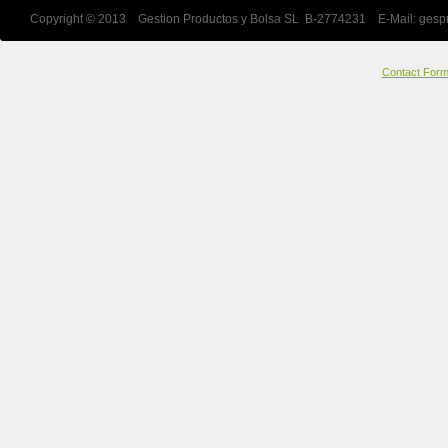
Copyright © 2013 Gestion Productos y Bolsa SL B-2774231 E-Mail:
gesp
Contact For