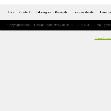
Inicio
Contacto
Estretegias
Privacidad
responsabilidad
Aviso L
Copyright © 2013 Gestion Productos y Bolsa SL B-2774231 E-Mail:
gesp
Contact For