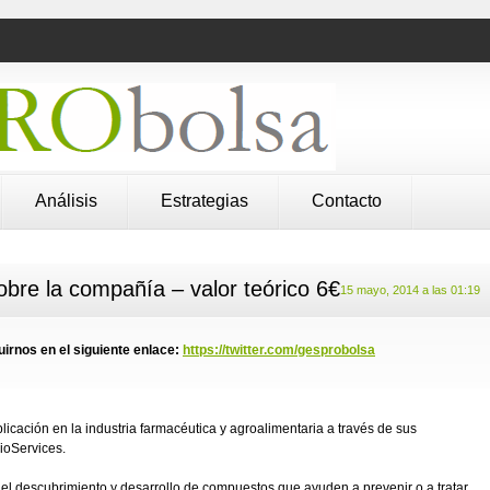
Análisis
Estrategias
Contacto
bre la compañía – valor teórico 6€
15 mayo, 2014 a las 01:19
irnos en el siguiente enlace:
https://twitter.com/gesprobolsa
icación en la industria farmacéutica y agroalimentaria a través de sus
ioServices.
el descubrimiento y desarrollo de compuestos que ayuden a prevenir o a tratar