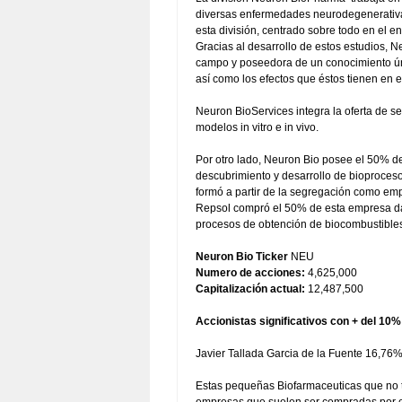
diversas enfermedades neurodegenerativas.
esta división, centrado sobre todo en el e
Gracias al desarrollo de estos estudios, 
campo y poseedora de un conocimiento úni
así como los efectos que éstos tienen en
Neuron BioServices integra la oferta de s
modelos in vitro e in vivo.
Por otro lado, Neuron Bio posee el 50% d
descubrimiento y desarrollo de bioprocesos
formó a partir de la segregación como emp
Repsol compró el 50% de esta empresa dand
procesos de obtención de biocombustibles
Neuron Bio Ticker
NEU
Numero de acciones:
4,625,000
Capitalización actual:
12,487,500
Accionistas significativos con + del 10%
Javier Tallada Garcia de la Fuente 16,76
Estas pequeñas Biofarmaceuticas que no t