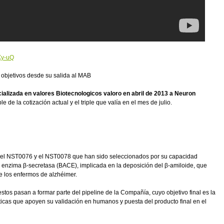
Xy-uQ
objetivos desde su salida al MAB
alizada en valores Biotecnologicos valoro en abril de 2013 a Neuron
le de la cotización actual y el triple que valía en el mes de julio.
 el NST0076 y el NST0078 que han sido seleccionados por su capacidad
 enzima β-secretasa (BACE), implicada en la deposición del β-amiloide, que
de los enfermos de alzhéimer.
stos pasan a formar parte del pipeline de la Compañía, cuyo objetivo final es la
icas que apoyen su validación en humanos y puesta del producto final en el