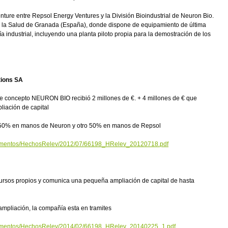
enture entre Repsol Energy Ventures y la División Bioindustrial de Neuron Bio.
e la Salud de Granada (España), donde dispone de equipamiento de última
 industrial, incluyendo una planta piloto propia para la demostración de los
tions SA
te concepto NEURON BIO recibió 2 millones de €. + 4 millones de € que
liación de capital
n 50% en manos de Neuron y otro 50% en manos de Repsol
cumentos/HechosRelev/2012/07/66198_HRelev_20120718.pdf
ursos propios y comunica una pequeña ampliación de capital de hasta
 ampliación, la compañía esta en tramites
cumentos/HechosRelev/2014/02/66198_HRelev_20140225_1.pdf