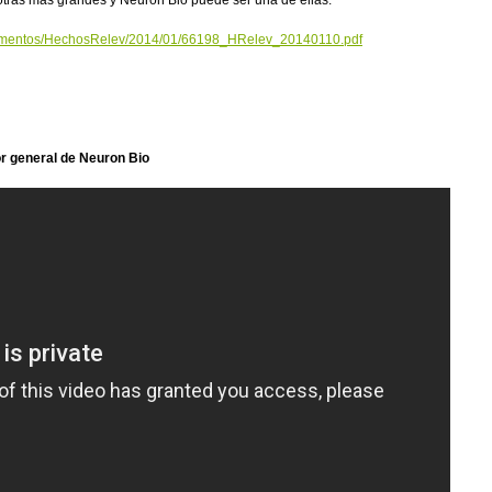
tras mas grandes y Neuron Bio puede ser una de ellas.
cumentos/HechosRelev/2014/01/66198_HRelev_20140110.pdf
or general de Neuron Bio