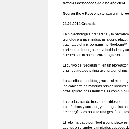
Noticias destacadas de este año 2014
Neuron Bio y Repsol patentan un microo
21.01.2014 Granada
La biotecnológica granadina y la petroler
tecnología a nivel industrial a corto plaz
patentado el microorganismo Neoleum™, c
partir de residuos, a una velocidad muy s
pueden ser, la palma, colza o girasol.
El cultivo de Neoleum™, en un bioreactor
una hectárea de palma aceitera en el mis
Los aceites obtenidos, gracias al microor
los convierte en materias primas ideales 
otras aplicaciones industriales como biolub
La producción de biocombustibles por pa
económicos y sociales, ya que gracias a e
de energía y es posible una gestión de lo
El reto marcado por Neol a corto plazo es a
aceites en grandes cantidades capaces de