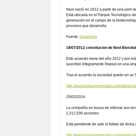
Neol nació en 2012 a partir de una joint v
Está ubicada en el Parque Tecnológico d
generación en el campo de la biotecnología
procesos que desarrolla.
Fuente:
Expansión
18/07/2012 constitucion de Neol Biosolu
Este acuerdo viene del año 2012 y por es
suscribió íntegramente Repsol en una amp
Tras el acuerdo la sociedad quedo en u
http://www.bolsasymercados.es/mab/do
25/02/2014
La compañía en busca de reforzar sus rec
2,312,500 acciones.
Esta pendiente de salir el folleto de dicha
http://www.bolsasymercados.es/mab/do