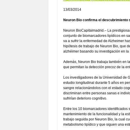
13/03/2014
Neuron Bio confirma el descubrimiento s
Neuron BioCapitalmadrid.– La prestigiosa 
conjunto de biomarcadores lipídicos en sa
va a sufrir la enfermedad de Alzheimer ha
hipótesis de trabajo de Neuron Bio, que d
alzhéimer basando su investigación en la 
Además, Neuron Bio trabaja también en l
que permitan la detección precoz de la en
Los investigadores de la Universidad de 
estudio longitudinal durante 5 años en p
sangre relacionándolos con el estado cogni
discriminan entre personas sanas e individ
sufrirían deterioro cognitivo.
Entre los 10 biomarcadores identificados 
mantenimiento de la funcionalidad y la es
trabajo seguida por Neuron Bio, la cual c
metabolismo lipídico y que siguen una est