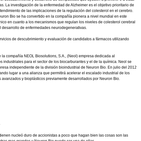
 La investigación de la enfermedad de Alzheimer es el objetivo prioritario de
ntendimiento de las implicaciones de la regulación del colesterol en el cerebro.
Neuron Bio se ha convertido en la compañía pionera a nivel mundial en este
co en cuanto a los mecanismos que regulan los niveles de colesterol cerebral
 el desarrollo de enfermedades neurodegenerativas.
ervicios de descubrimiento y evaluación de candidatos a fármacos utilizando
e la compañía NEOL Biosolutions, S.A., (Neol) empresa dedicada al
 industriales para el sector de los biocarburantes y el de la química. Neol se
resa independiente de la división bioindustrial de Neuron Bio. En julio del 2012
o lugar a una alianza que permitirá acelerar el escalado industrial de los
 avanzados y bioplásticos previamente desarrollados por Neuron Bio.
%
ienen nucleó duro de accionistas a poco que hagan bien las cosas son las