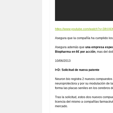
https://www.youtube.com/watch?v=3IhV4l
Asegura que la compañía ha cumplido los 
Asegura además que
una empresa especi
Biopharma en 6€ por acción
, mas del dob
10/06/2013
I+D: Solicitud de nueva patente
Neuron bio registra 2 nuevos compuestos
neuroprotectora y por su modulación de la
forma las placas seniles en los cerebros 
Tras la solicitud, estos dos nuevos compue
licencia del mismo a compañías farmacéut
mercado.