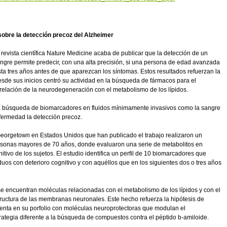
obre la detección precoz del Alzheimer
revista científica Nature Medicine acaba de publicar que la detección de un
ngre permite predecir, con una alta precisión, si una persona de edad avanzada
sta tres años antes de que aparezcan los síntomas. Estos resultados refuerzan la
esde sus inicios centró su actividad en la búsqueda de fármacos para el
relación de la neurodegeneración con el metabolismo de los lípidos.
a búsqueda de biomarcadores en fluidos mínimamente invasivos como la sangre
fermedad la detección precoz.
Georgetown en Estados Unidos que han publicado el trabajo realizaron un
ersonas mayores de 70 años, donde evaluaron una serie de metabolitos en
tivo de los sujetos. El estudio identifica un perfil de 10 biomarcadores que
uos con deterioro cognitivo y con aquéllos que en los siguientes dos o tres años
se encuentran moléculas relacionadas con el metabolismo de los lípidos y con el
tructura de las membranas neuronales. Este hecho refuerza la hipótesis de
uenta en su porfolio con moléculas neuroprotectoras que modulan el
rategia diferente a la búsqueda de compuestos contra el péptido b-amiloide.