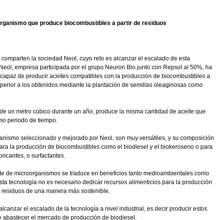
rganismo que produce biocombustibles a partir de residuos
a comparten la sociedad Neol, cuyo reto es alcanzar el escalado de esta
o. Neol, empresa participada por el grupo Neuron Bio junto con Repsol al 50%, ha
apaz de producir aceites compatibles con la producción de biocombustibles a
uperior a los obtenidos mediante la plantación de semillas oleaginosas como
 de un metro cúbico durante un año, produce la misma cantidad de aceite que
mo periodo de tiempo.
ganismo seleccionado y mejorado por Neol, son muy versátiles, y su composición
para la producción de biocombustibles como el biodiesel y el biokeroseno o para
ricantes, o surfactantes.
rte de microorganismos se traduce en beneficios tanto medioambientales como
sta tecnología no es necesario dedicar recursos alimenticios para la producción
s residuos de una manera más sostenible.
lcanzar el escalado de la tecnología a nivel industrial, es decir producir estos
 abastecer el mercado de producción de biodiesel.