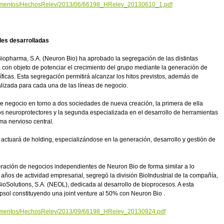
cumentos/HechosRelev/2013/06/66198_HRelev_20130610_1.pdf
des desarrolladas
iopharma, S.A. (Neuron Bio) ha aprobado la segregación de las distintas
 con objeto de potenciar el crecimiento del grupo mediante la generación de
ficas. Esta segregación permitirá alcanzar los hitos previstos, además de
alizada para cada una de las líneas de negocio.
e negocio en torno a dos sociedades de nueva creación, la primera de ella
s neuroprotectores y la segunda especializada en el desarrollo de herramientas
ma nervioso central.
actuará de holding, especializándose en la generación, desarrollo y gestión de
eración de negocios independientes de Neuron Bio de forma similar a lo
años de actividad empresarial, segregó la división BioIndustrial de la compañía,
ioSolutions, S.A. (NEOL), dedicada al desarrollo de bioprocesos. A esta
sol constituyendo una joint venture al 50% con Neuron Bio .
cumentos/HechosRelev/2013/09/66198_HRelev_20130924.pdf