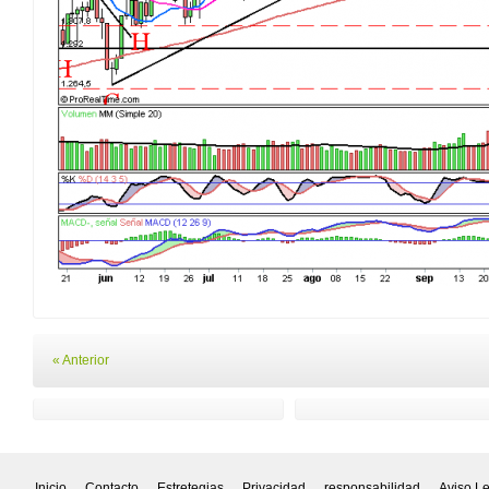
« Anterior
Inicio
Contacto
Estretegias
Privacidad
responsabilidad
Aviso L