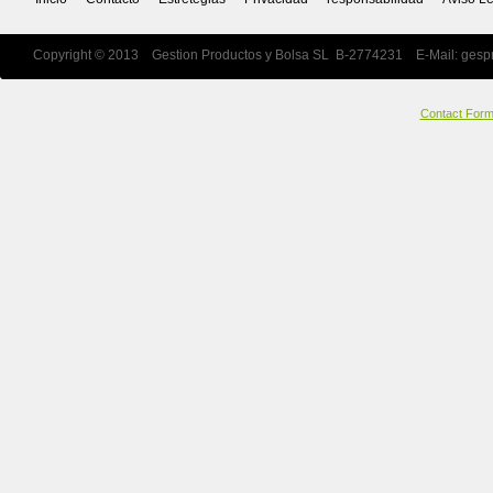
Copyright © 2013 Gestion Productos y Bolsa SL B-2774231 E-Mail:
gesp
Contact For