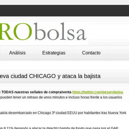
Análisis
Estrategias
Contacto
a ciudad CHICAGO y ataca la bajista
 de TODAS nuestras señales de compra/venta
https://twitter.com/gesprobolsa
pueden tener un retraso de unos minutos e incluso horas frente a los usuarios
había desembarcado en Chicago 3º ciudad EEUU por habitantes tras Nueva York
 un 8,11% llegando a atacar la directriz bajista de fondo que pasa por el GAP