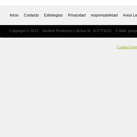
Inicio
Contacto
Estretegias
Privacidad
responsabilidad
Aviso L
Copyright © 2013 Gestion Productos y Bolsa SL B-2774231 E-Mail:
gesp
Contact For