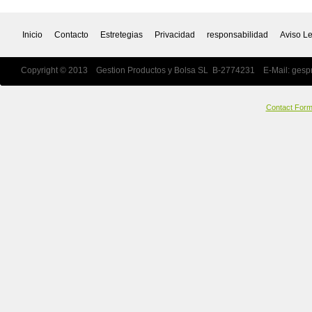
Inicio
Contacto
Estretegias
Privacidad
responsabilidad
Aviso L
Copyright © 2013 Gestion Productos y Bolsa SL B-2774231 E-Mail:
gesp
Contact For