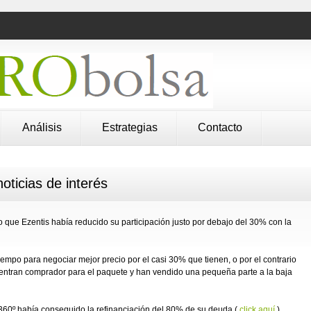
Análisis
Estrategias
Contacto
oticias de interés
o que Ezentis había reducido su participación justo por debajo del 30% con la
empo para negociar mejor precio por el casi 30% que tienen, o por el contrario
entran comprador para el paquete y han vendido una pequeña parte a la baja
e360º había conseguido la refinanciación del 80% de su deuda (
click aquí
)