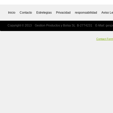
Inicio
Contacto
Estretegias
Privacidad
responsabilidad
Aviso L
Copyright © 2013 Gestion Productos y Bolsa SL B-2774231 E-Mail:
gesp
Contact For