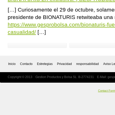
[…] Curiosamente el 29 de octubre, solame
presidente de BIONATURIS retwiteaba una 
https://www.gesprobolsa.com/bionaturis-fue
casualidad/
[…]
Inicio
Contacto
Estretegias
Privacidad
responsabilidad
Aviso L
Copyright © 2013 Gestion Productos y Bolsa SL B-2774231 E-Mail:
gesp
Contact For