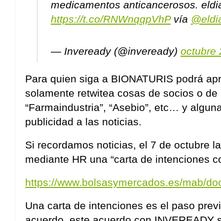
medicamentos anticancerosos. eldi
https://t.co/RNWnqqpVhP
vía
@eldi
— Inveready (@inveready)
octubre 
Para quien siga a BIONATURIS podrá ap
solamente retwitea cosas de socios o de 
“Farmaindustria”, “Asebio”, etc… y algun
publicidad a las noticias.
Si recordamos noticias, el 7 de octubre
mediante HR una “carta de intenciones c
https://www.bolsasymercados.es/mab/d
Una carta de intenciones es el paso previ
acuerdo, este acuerdo con INVEREADY s