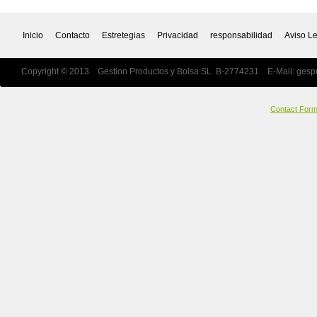
Inicio
Contacto
Estretegias
Privacidad
responsabilidad
Aviso L
Copyright © 2013 Gestion Productos y Bolsa SL B-2774231 E-Mail:
gesp
Contact For