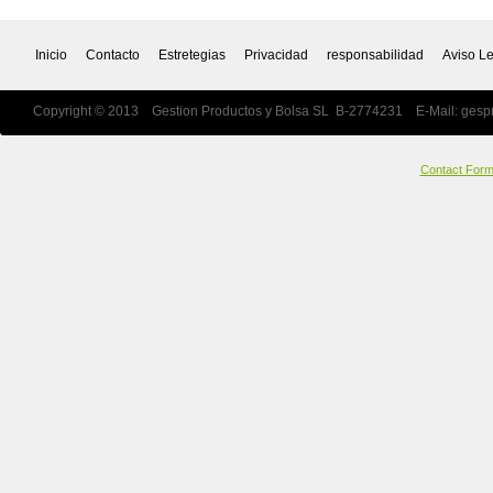
Inicio
Contacto
Estretegias
Privacidad
responsabilidad
Aviso L
Copyright © 2013 Gestion Productos y Bolsa SL B-2774231 E-Mail:
gesp
Contact For