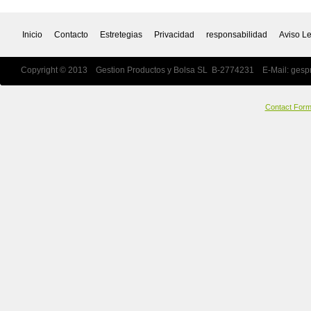
Inicio
Contacto
Estretegias
Privacidad
responsabilidad
Aviso L
Copyright © 2013 Gestion Productos y Bolsa SL B-2774231 E-Mail:
gesp
Contact For