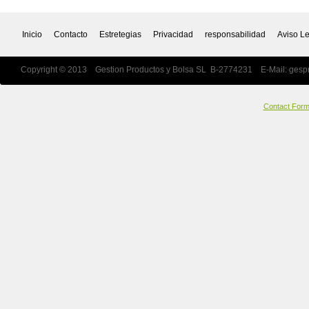
Inicio
Contacto
Estretegias
Privacidad
responsabilidad
Aviso L
Copyright © 2013 Gestion Productos y Bolsa SL B-2774231 E-Mail:
gesp
Contact For