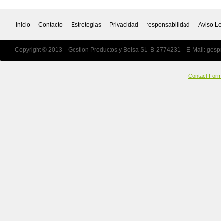
Inicio
Contacto
Estretegias
Privacidad
responsabilidad
Aviso L
Copyright © 2013 Gestion Productos y Bolsa SL B-2774231 E-Mail:
gesp
Contact For