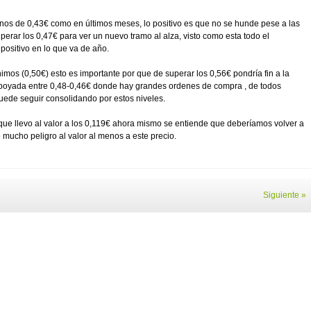
rnos de 0,43€ como en últimos meses, lo positivo es que no se hunde pese a las
erar los 0,47€ para ver un nuevo tramo al alza, visto como esta todo el
ositivo en lo que va de año.
mos (0,50€) esto es importante por que de superar los 0,56€ pondría fin a la
n apoyada entre 0,48-0,46€ donde hay grandes ordenes de compra , de todos
uede seguir consolidando por estos niveles.
€ que llevo al valor a los 0,119€ ahora mismo se entiende que deberíamos volver a
 mucho peligro al valor al menos a este precio.
Siguiente »