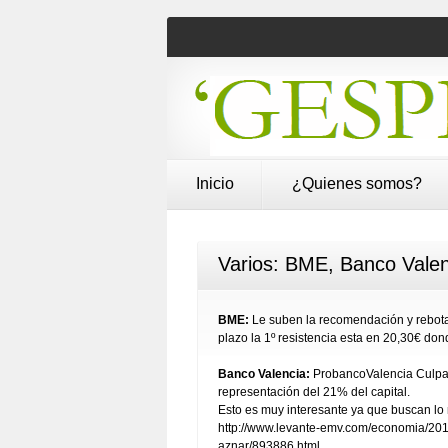
Inicio
¿Quienes somos?
Varios: BME, Banco Valenc
BME:
Le suben la recomendación y rebota,
plazo la 1º resistencia esta en 20,30€ don
Banco Valencia:
ProbancoValencia Culpa d
representación del 21% del capital.
Esto es muy interesante ya que buscan lo m
http://www.levante-emv.com/economia/201
aznar/893886.html