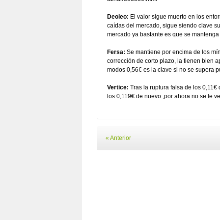
Deoleo:
El valor sigue muerto en los ento
caídas del mercado, sigue siendo clave sup
mercado ya bastante es que se mantenga p
Fersa:
Se mantiene por encima de los míni
corrección de corto plazo, la tienen bie
modos 0,56€ es la clave si no se supera p
Vertice:
Tras la ruptura falsa de los 0,11
los 0,119€ de nuevo ,por ahora no se le ve
« Anterior