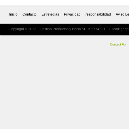
Inicio
Contacto
Estretegias
Privacidad
responsabilidad
Aviso L
Copyright © 2013 Gestion Productos y Bolsa SL B-2774231 E-Mail:
gesp
Contact For