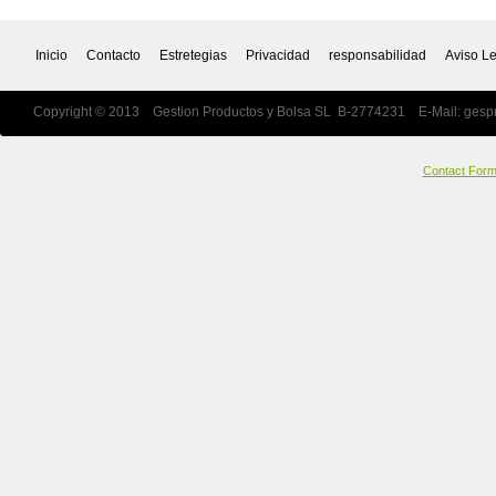
Inicio
Contacto
Estretegias
Privacidad
responsabilidad
Aviso L
Copyright © 2013 Gestion Productos y Bolsa SL B-2774231 E-Mail:
gesp
Contact For