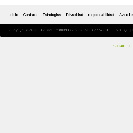
Inicio
Contacto
Estretegias
Privacidad
responsabilidad
Aviso L
Copyright © 2013 Gestion Productos y Bolsa SL B-2774231 E-Mail:
gesp
Contact For