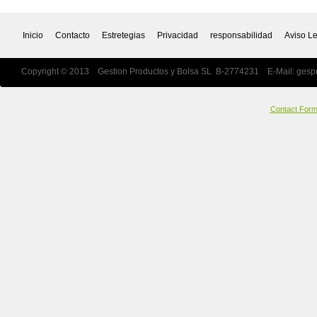
Inicio
Contacto
Estretegias
Privacidad
responsabilidad
Aviso L
Copyright © 2013 Gestion Productos y Bolsa SL B-2774231 E-Mail:
gesp
Contact For