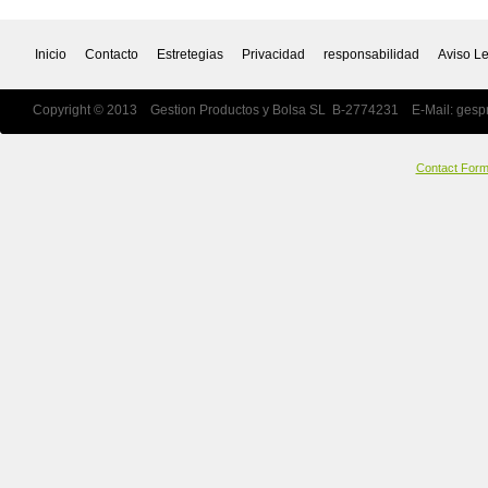
Inicio
Contacto
Estretegias
Privacidad
responsabilidad
Aviso L
Copyright © 2013 Gestion Productos y Bolsa SL B-2774231 E-Mail:
gesp
Contact For