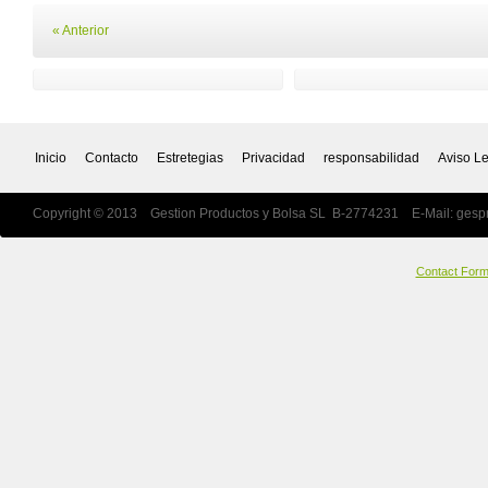
« Anterior
Inicio
Contacto
Estretegias
Privacidad
responsabilidad
Aviso L
Copyright © 2013 Gestion Productos y Bolsa SL B-2774231 E-Mail:
gesp
Contact For