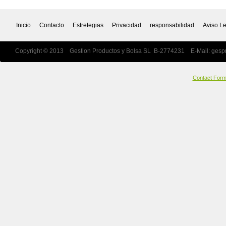
Inicio
Contacto
Estretegias
Privacidad
responsabilidad
Aviso L
Copyright © 2013 Gestion Productos y Bolsa SL B-2774231 E-Mail:
gesp
Contact For