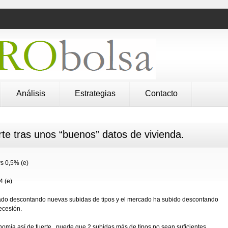
Análisis
Estrategias
Contacto
te tras unos “buenos” datos de vivienda.
s 0,5% (e)
4 (e)
rado descontando nuevas subidas de tipos y el mercado ha subido descontando
ecesión.
omía así de fuerte , puede que 2 subidas más de tipos no sean suficientes…..