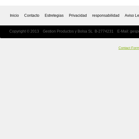
Inicio
Contacto
Estretegias
Privacidad
responsabilidad
Aviso L
Copyright © 2013 Gestion Productos y Bolsa SL B-2774231 E-Mail:
gesp
Contact For