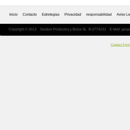
Inicio
Contacto
Estretegias
Privacidad
responsabilidad
Aviso L
Copyright © 2013 Gestion Productos y Bolsa SL B-2774231 E-Mail:
gesp
Contact For