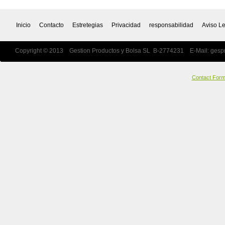
Inicio
Contacto
Estretegias
Privacidad
responsabilidad
Aviso L
Copyright © 2013 Gestion Productos y Bolsa SL B-2774231 E-Mail:
gesp
Contact For