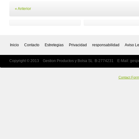
« Anterior
Inicio
Contacto
Estretegias
Privacidad
responsabilidad
Aviso L
Copyright © 2013 Gestion Productos y Bolsa SL B-2774231 E-Mail:
gesp
Contact For