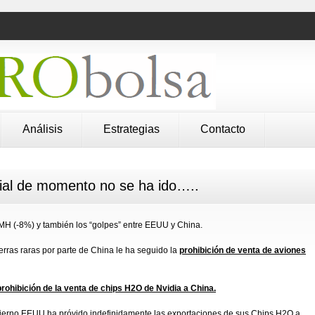
Análisis
Estrategias
Contacto
ial de momento no se ha ido…..
MH (-8%) y también los “golpes” entre EEUU y China.
erras raras por parte de China le ha seguido la
prohibición de venta de aviones
prohibición de la venta de chips H2O de Nvidia a China.
bierno EEUU ha próvido indefinidamente las exportaciones de sus Chips H2O a