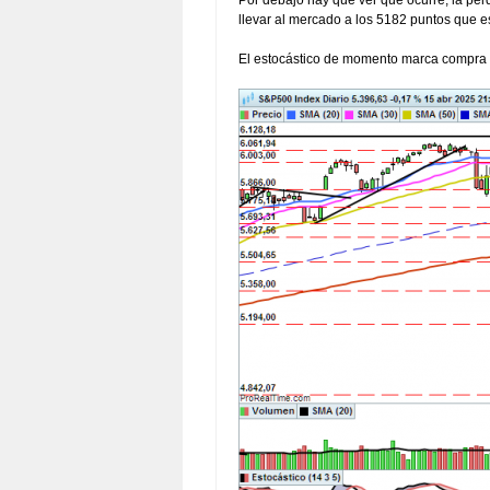
Por debajo hay que ver qué ocurre, la pérd
llevar al mercado a los 5182 puntos que es 
El estocástico de momento marca compra y