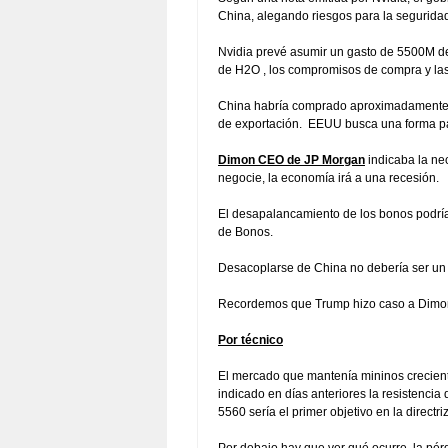
China, alegando riesgos para la segurida
Nvidia prevé asumir un gasto de 5500M de $ 
de H2O , los compromisos de compra y las
China habría comprado aproximadamente 1
de exportación. EEUU busca una forma para
Dimon CEO de JP Morgan
indicaba la ne
negocie, la economía irá a una recesión.
El desapalancamiento de los bonos podría
de Bonos.
Desacoplarse de China no debería ser un o
Recordemos que Trump hizo caso a Dimon e
Por técnico
El mercado que mantenía mininos crecient
indicado en días anteriores la resistenc
5560 sería el primer objetivo en la directr