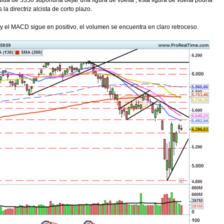
ida de 5358 supondría dejar una figura de vuelta , esta figura de vuelta podría
la directriz alcista de corto plazo.
 el MACD sigue en positivo, el volumen se encuentra en claro retroceso.