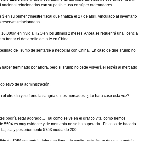
d nacional relacionados con su posible uso en súper ordenadores.
en su primer trimestre fiscal que finaliza el 27 de abril, vinculado al inventario
 reservas relacionadas.
6.000M en Nvidia H2O en los últimos 2 meses. Ahora se requerirá una licencia
 frenar el desarrollo de la IA en China.
cesidad de Trump de sentarse a negociar con China. En caso de que Trump no
 haber terminado por ahora, pero si Trump no cede volverá el estrés al mercado
bjetivo de la administración.
l otro día y se freno la sangría en los mercados. ¿ Le hará caso esta vez?
es podría estar agorado… Tal como se ve en el grafico y tal como hemos
ia de 5504 es muy evidente y de momento no se ha superado. En caso de hacerlo
iz bajista y posteriormente 5753 media de 200.