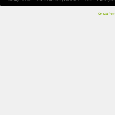
Copyright © 2013 Gestion Productos y Bolsa SL B-2774231 E-Mail:
gesp
Contact For