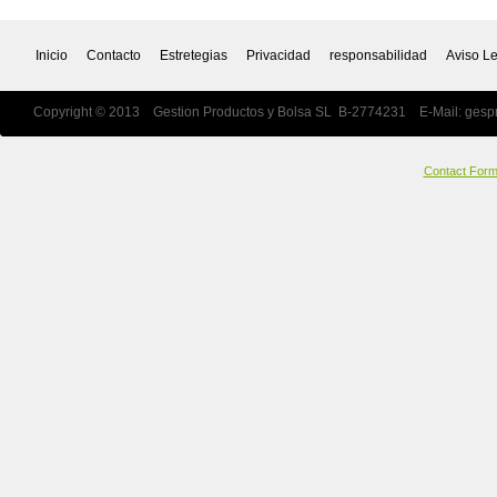
Inicio
Contacto
Estretegias
Privacidad
responsabilidad
Aviso L
Copyright © 2013 Gestion Productos y Bolsa SL B-2774231 E-Mail:
gesp
Contact For