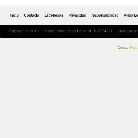
Inicio
Contacto
Estretegias
Privacidad
responsabilidad
Aviso L
Copyright © 2013 Gestion Productos y Bolsa SL B-2774231 E-Mail:
gesp
Contact For