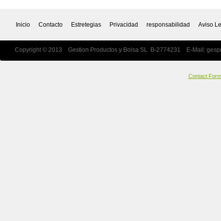
Inicio
Contacto
Estretegias
Privacidad
responsabilidad
Aviso L
Copyright © 2013 Gestion Productos y Bolsa SL B-2774231 E-Mail:
gesp
Contact For