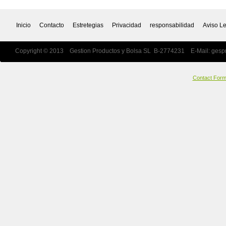
Inicio
Contacto
Estretegias
Privacidad
responsabilidad
Aviso L
Copyright © 2013 Gestion Productos y Bolsa SL B-2774231 E-Mail:
gesp
Contact For