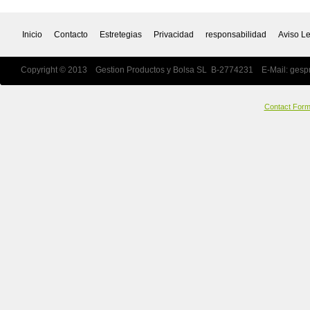
Inicio
Contacto
Estretegias
Privacidad
responsabilidad
Aviso L
Copyright © 2013 Gestion Productos y Bolsa SL B-2774231 E-Mail:
gesp
Contact For