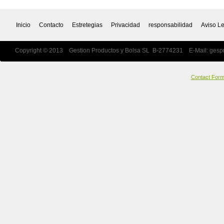
Inicio
Contacto
Estretegias
Privacidad
responsabilidad
Aviso L
Copyright © 2013 Gestion Productos y Bolsa SL B-2774231 E-Mail:
gesp
Contact For