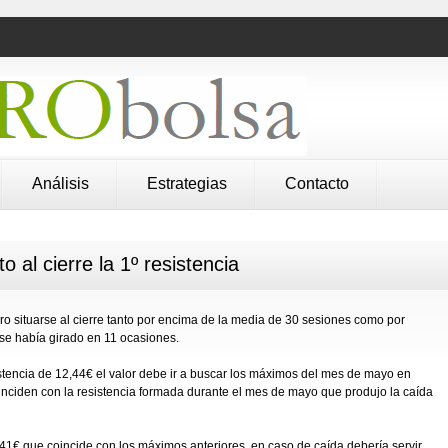
Análisis
Estrategias
Contacto
o al cierre la 1º resistencia
ogro situarse al cierre tanto por encima de la media de 30 sesiones como por
se había girado en 11 ocasiones.
stencia de 12,44€ el valor debe ir a buscar los máximos del mes de mayo en
oinciden con la resistencia formada durante el mes de mayo que produjo la caída
41€ que coincide con los máximos anteriores, en caso de caída debería servir