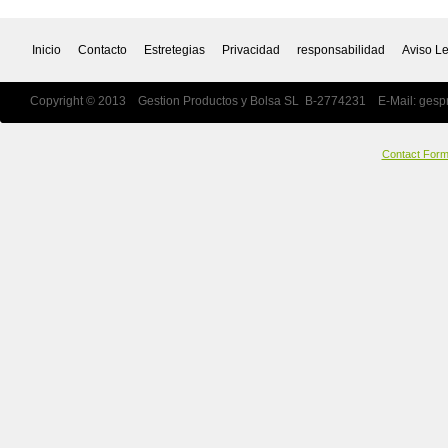
Inicio
Contacto
Estretegias
Privacidad
responsabilidad
Aviso L
Copyright © 2013 Gestion Productos y Bolsa SL B-2774231 E-Mail:
gesp
Contact For