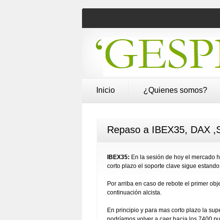
Inicio
¿Quienes somos?
Repaso a IBEX35, DAX ,SP
IBEX35:
En la sesión de hoy el mercado 
corto plazo el soporte clave sigue estand
Por arriba en caso de rebote el primer obje
continuación alcista.
En principio y para mas corto plazo la su
podríamos volver a caer hacia los 7400 pu